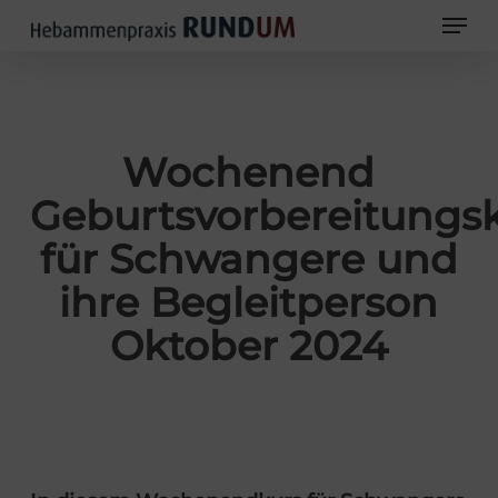
Skip
Men
to
main
Close
content
Men
Wochenend
Geburtsvorbereitungs
für Schwangere und
ihre Begleitperson
Oktober 2024