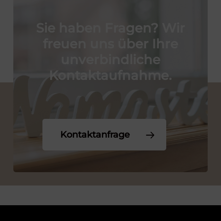
Sie
haben
Fragen?
Wir
freuen
uns
über
Ihre
unverbindliche
Kontaktaufnahme.
Kontaktanfrage