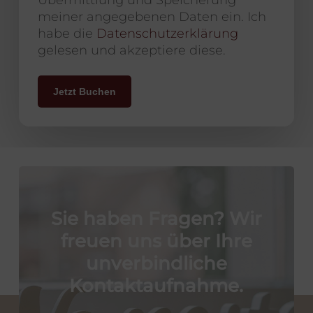
meiner angegebenen Daten ein. Ich
habe die
Datenschutzerklärung
gelesen und akzeptiere diese.
Jetzt Buchen
Sie
haben
Fragen?
Wir
freuen
uns
über
Ihre
unverbindliche
Kontaktaufnahme.