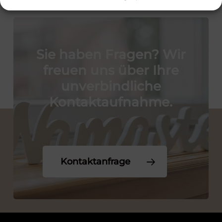
Sie
haben
Fragen?
Wir
freuen
uns
über
Ihre
unverbindliche
Kontaktaufnahme.
Kontaktanfrage