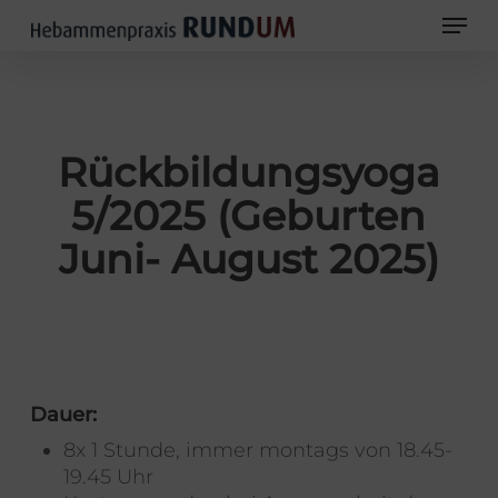
Skip
Men
to
main
Close
content
Men
Rückbildungsyoga
5/2025 (Geburten
Juni- August 2025)
Dauer:
8x 1 Stunde, immer montags von 18.45-
19.45 Uhr