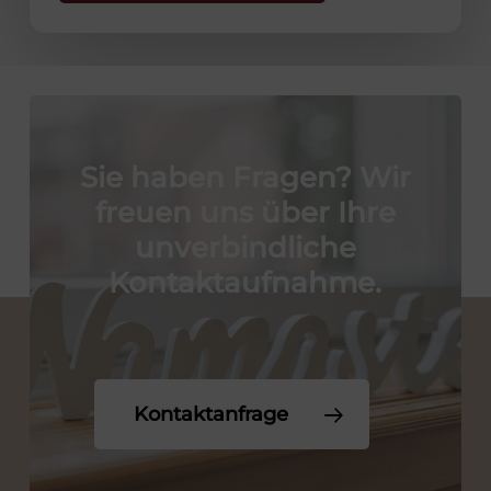
Sie
haben
Fragen?
Wir
freuen
uns
über
Ihre
unverbindliche
Kontaktaufnahme.
Kontaktanfrage