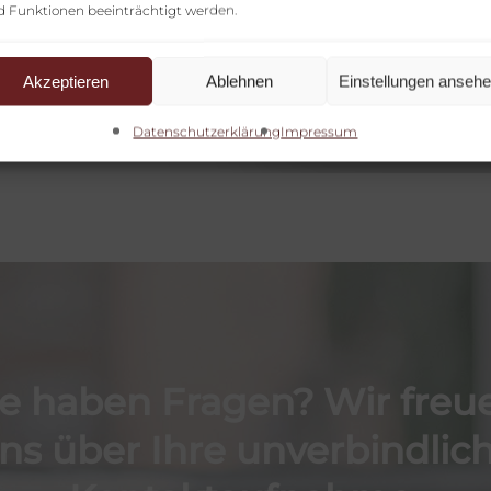
d Funktionen beeinträchtigt werden.
Jetzt Buchen
Akzeptieren
Ablehnen
Einstellungen anseh
Datenschutzerklärung
Impressum
ie
haben
Fragen?
Wir
freu
ns
über
Ihre
unverbindlic