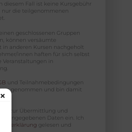
 In diesem Fall ist keine Kursgebühr
en nur die teilgenommenen
t.
kleinen geschlossenen Gruppen
n, können versäumte
t in anderen Kursen nachgeholt
ehmer/innen haften für sich selbst
 Veranstaltungen in
ng.
GB
und Teilnahmebedingungen
ntnis genommen und bin damit
e ich zur Übermittlung und
er angegebenen Daten ein. Ich
hutzerklärung
gelesen und