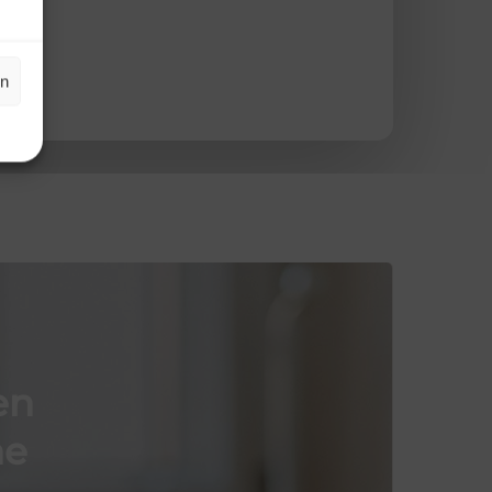
en
en
he