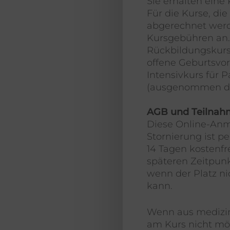
Sie erhalten eine
Für die Kurse, di
abgerechnet werd
Kursgebühren an.
Rückbildungskurs
offene Geburtsvor
Intensivkurs für 
(ausgenommen die
AGB und Teilna
Diese Online-Anme
Stornierung ist pe
14 Tagen kostenfr
späteren Zeitpunkt
wenn der Platz n
kann.
Wenn aus medizi
am Kurs nicht mög