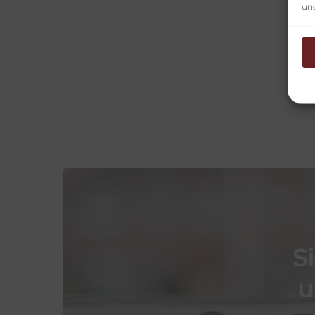
un
S
u