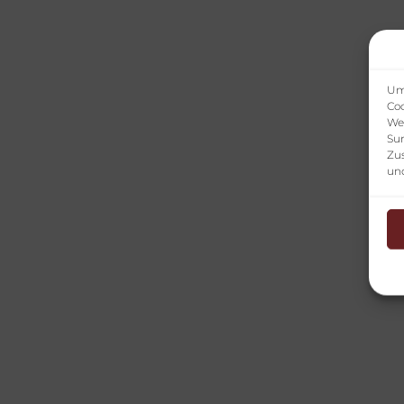
Um 
Coo
We
Sur
Zu
un