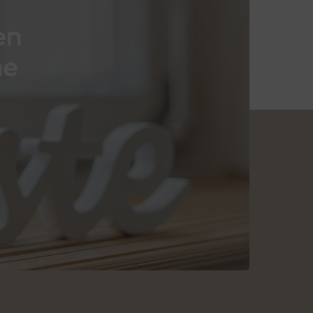
en
he