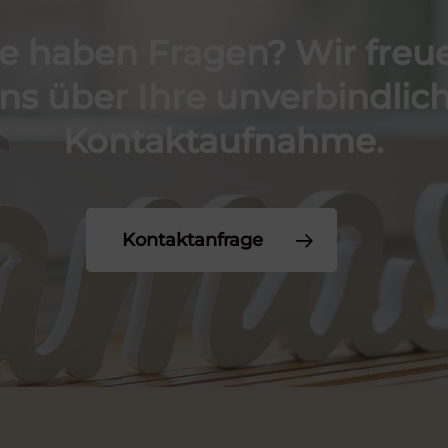
ie
haben
Fragen?
Wir
freu
ns
über
Ihre
unverbindlic
Kontaktaufnahme.
Kontaktanfrage