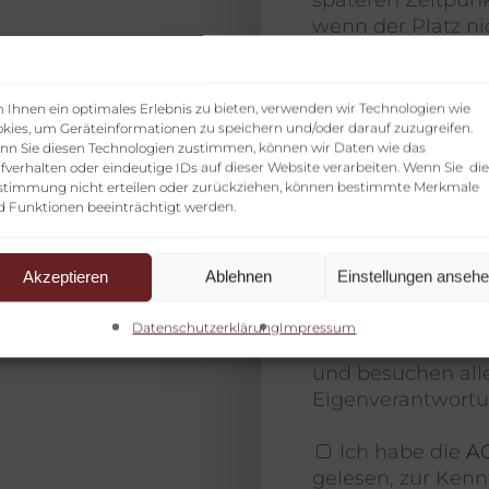
wenn der Platz n
kann.
Wenn aus medizi
Ihnen ein optimales Erlebnis zu bieten, verwenden wir Technologien wie
kies, um Geräteinformationen zu speichern und/oder darauf zuzugreifen.
am Kurs nicht mög
nn Sie diesen Technologien zustimmen, können wir Daten wie das
ärztliches Attest.
fverhalten oder eindeutige IDs auf dieser Website verarbeiten. Wenn Sie die
fällig bzw. werd
stimmung nicht erteilen oder zurückziehen, können bestimmte Merkmale
d Funktionen beeinträchtigt werden.
Stunden berechne
Da die Kurse in 
Akzeptieren
Ablehnen
Einstellungen anseh
angeboten werde
Kursstunden nich
Datenschutzerklärung
Impressum
werden. Die Teiln
und besuchen alle
Eigenverantwortu
Ich habe die
A
gelesen, zur Ken